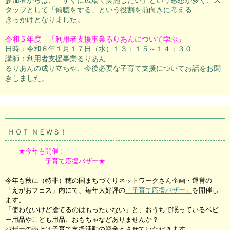
タッフとして「傾聴をする」という役割を前向きに考える
きっかけとなりました。
令和５年度 「利用者支援事業るりあんについて学ぶ」
日時：令和６年１月１７日（水）１３：１５～１４：３０
講師：利用者支援事業るりあん
るりあんの成り立ちや、今後必要な子育て支援についてお話をお聞
きしました。
ＨＯＴ ＮＥＷＳ！
★今年も開催！
子育て応援バザー★
今年も秋に（特非）穂の国まちづくりネットワークさん企画・運営の
「えがおフェス」内にて、毎年大好評の
「子育て応援バザー」
を開催し
ます。
「使わないけど捨てるのはもったいない」と、おうちで眠っているベビ
ー用品やこども用品、おもちゃなどありませんか？
バザーの売上は子育て支援活動の資金とさせていただきます。