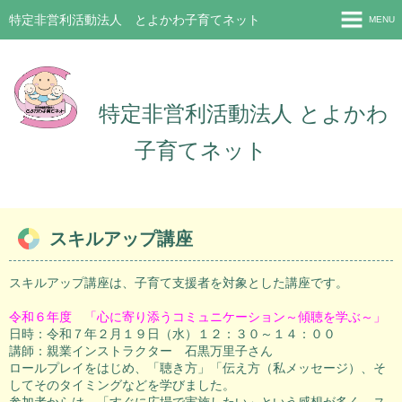
特定非営利活動法人 とよかわ子育てネット
MENU
新着情報（2026.8.6）
プロフィール
特定非営利活動法人 とよかわ
お問い合わせ
子育てネット
入会のご案内
ホーム
スキルアップ講座
スキルアップ講座は、子育て支援者を対象とした講座です。
令和６年度 「心に寄り添うコミュニケーション～傾聴を学ぶ～」
日時：令和７年２月１９日（水）１２：３０～１４：００
講師：親業インストラクター 石黒万里子さん
ロールプレイをはじめ、「聴き方」「伝え方（私メッセージ）、そ
してそのタイミングなどを学びました。
参加者からは、「すぐに広場で実施したい」という感想が多く、ス