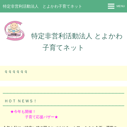
特定非営利活動法人 とよかわ子育てネット
MENU
新着情報（2026.8.6）
プロフィール
特定非営利活動法人 とよかわ
お問い合わせ
子育てネット
入会のご案内
ホーム
ｑｑｑｑｑｑ
ＨＯＴ ＮＥＷＳ！
★今年も開催！
子育て応援バザー★