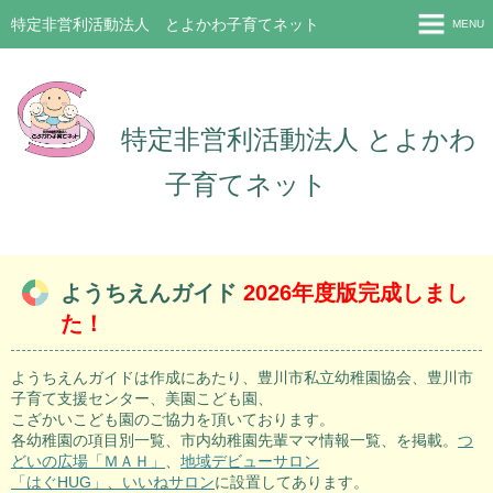
特定非営利活動法人 とよかわ子育てネット
MENU
新着情報（2026.8.6）
プロフィール
特定非営利活動法人 とよかわ
お問い合わせ
子育てネット
入会のご案内
ホーム
ようちえんガイド
2026年度版完成しまし
た！
ようちえんガイドは作成にあたり、豊川市私立幼稚園協会、豊川市
子育て支援センター、美園こども園、
こざかいこども園のご協力を頂いております。
各幼稚園の項目別一覧、市内幼稚園先輩ママ情報一覧、を掲載。
つ
どいの広場「ＭＡＨ」
、
地域デビューサロン
「はぐHUG」、
いいねサロン
に設置してあります。