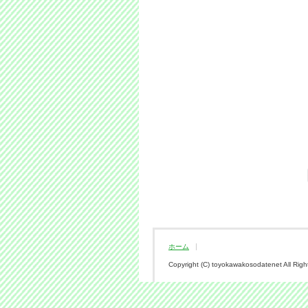
ホーム
Copyright (C) toyokawakosodatenet All Righ